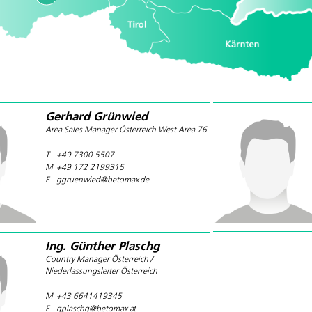
Gerhard Grünwied
Area Sales Manager Österreich West Area 76
T
+49 7300 5507
M
+49 172 2199315
E
ggruenwied@betomax.de
Ing. Günther Plaschg
Country Manager Österreich /
Niederlassungsleiter Österreich
M
+43 6641419345
E
gplaschg@betomax.at