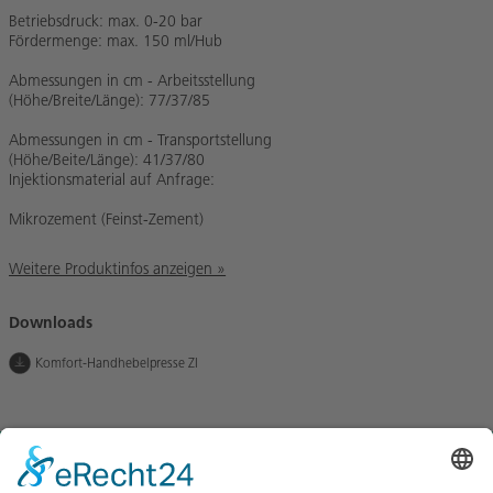
Betriebsdruck: max. 0-20 bar
Fördermenge: max. 150 ml/Hub
Abmessungen in cm - Arbeitsstellung
(Höhe/Breite/Länge): 77/37/85
Abmessungen in cm - Transportstellung
(Höhe/Beite/Länge): 41/37/80
Injektionsmaterial auf Anfrage:
Mikrozement (Feinst-Zement)
Weitere Produktinfos anzeigen »
Downloads
Komfort-Handhebelpresse ZI