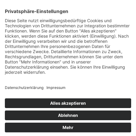
Lassen Sie uns in Kontakt
bleiben
BETOMAX systems GmbH & Co. KG
Postfach 10 01 52 │ D-41401 Neuss
Dyckhofstrasse 1 │ D-41460 Neuss
Tel:
+49 2131 2797-0
E-Mail:
info@betomax.de
# Social
www.betomax.de
Impressum
Datenschutz