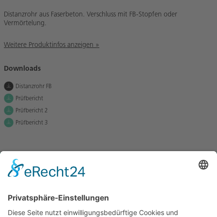
Distanzrohr aus Faserbeton. Verschluss mit FB-Stopfen oder
Vermörtelung.
Weitere Produktinfos anzeigen »
Downloads
Distanzrohr FB
Prüfbericht
Prüfbericht 2
Prüfbericht 3
Lassen Sie uns in Kontakt
bleiben