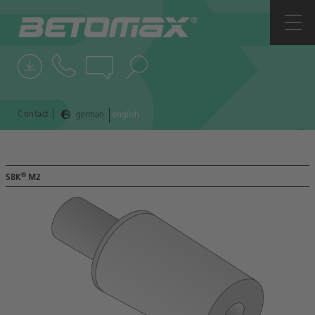
COMPANY
CONTACTS
NEWS
|
Contact
german
english
REFERENCES
®
SBK
M2