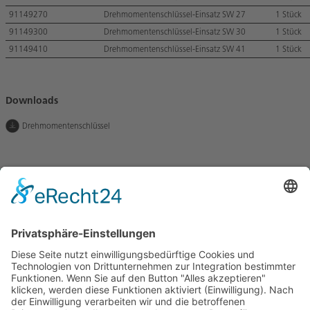
91149270
Drehmomentenschlüssel-Einsatz SW 27
1 Stück
91149300
Drehmomentenschlüssel-Einsatz SW 30
1 Stück
91149410
Drehmomentenschlüssel-Einsatz SW 41
1 Stück
Downloads
Drehmomentenschlüssel
Lassen Sie uns in Kontakt
bleiben
BETOMAX systems GmbH & Co. KG
Postfach 10 01 52 │ D-41401 Neuss
Dyckhofstrasse 1 │ D-41460 Neuss