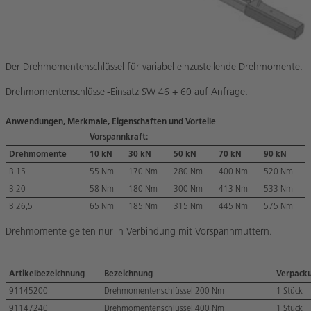
Der Drehmomentenschlüssel für variabel einzustellende Drehmomente.
Drehmomentenschlüssel-Einsatz SW 46 + 60 auf Anfrage.
Anwendungen, Merkmale, Eigenschaften und Vorteile
Vorspannkraft:
Drehmomente
10 kN
30 kN
50 kN
70 kN
90 kN
B 15
55 Nm
170 Nm
280 Nm
400 Nm
520 Nm
B 20
58 Nm
180 Nm
300 Nm
413 Nm
533 Nm
B 26,5
65 Nm
185 Nm
315 Nm
445 Nm
575 Nm
Drehmomente gelten nur in Verbindung mit Vorspannmuttern.
Artikelbezeichnung
Bezeichnung
Verpack
91145200
Drehmomentenschlüssel 200 Nm
1 Stück
91147240
Drehmomentenschlüssel 400 Nm
1 Stück