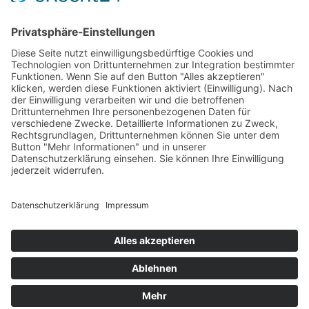
Lassen Sie uns in Kontakt
bleiben
BETOMAX systems GmbH & Co. KG
Postfach 10 01 52 │ D-41401 Neuss
Dyckhofstrasse 1 │ D-41460 Neuss
Tel:
+49 2131 2797-0
E-Mail:
info@betomax.de
# Social
www.betomax.de
Impressum
Datenschutz