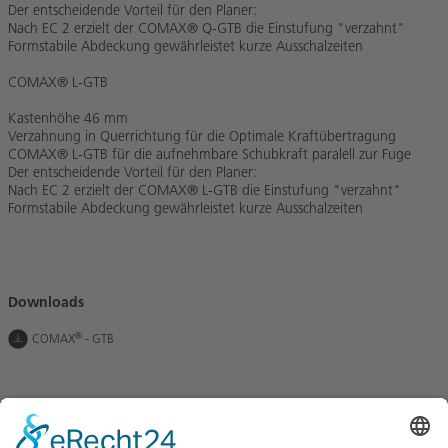
Der entscheidende Vorteil für den Planer:
Nach EC 2 erzielt der COMAX® Q-GTB die Einstufung "verzahnt"
Formstabile Abdeckung gewährleistet kurze Ausschalzeiten
COMAX® L-GTB
Kastenhöhe 46 mm
Verzahnung in Querrichtung für die Optimale Kraftübertragung
COMAX® L-GTB für die aufnehmbare Schubkraft paralell zur Fuge
Der entscheidende Vorteil für den Planer:
Nach EC 2 erzielt der COMAX® L-GTB die Einstufung "verzahnt"
Formstabile Abdeckung gewährleistet kurze Ausschalzeiten
Downloads
®
COMAX
- GTB