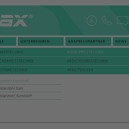
LE
UNTERNEHMEN
ANSPRECHPARTNER
NEWS
NKERTECHNIK
ROHRSPREIZTECHNIK
ICHERHEITSTECHNIK
ABDICHTUNGSTECHNIK
BSTANDTECHNIK
ARBEITSHILFEN
undrohr Kunststoff
istanzrohr Stahl
istanzrohr, Kunststoff