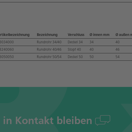
rtikelbezeichnung
Bezeichnung
Verschluss
Ø innen mm
Ø außen
3034000
Rundrohr 34/40
Deckel 34
34
40
3240060
Rundrohr 40/46
Stopf 40
40
46
3050050
Rundrohr 50/54
Deckel 50
50
54
s in Kontakt bleiben