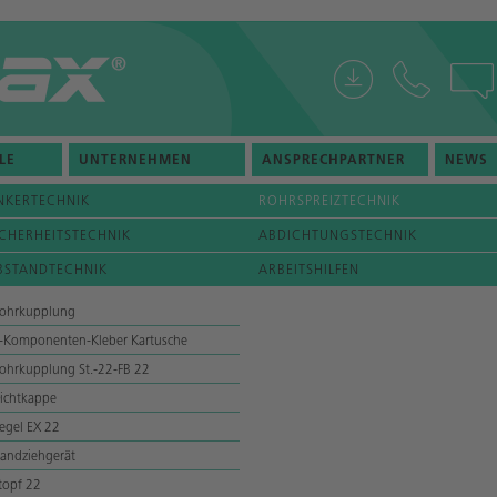
LE
UNTERNEHMEN
ANSPRECHPARTNER
NEWS
NKERTECHNIK
ROHRSPREIZTECHNIK
ICHERHEITSTECHNIK
ABDICHTUNGSTECHNIK
BSTANDTECHNIK
ARBEITSHILFEN
ohrkupplung
-Komponenten-Kleber Kartusche
ohrkupplung St.-22-FB 22
ichtkappe
egel EX 22
andziehgerät
topf 22