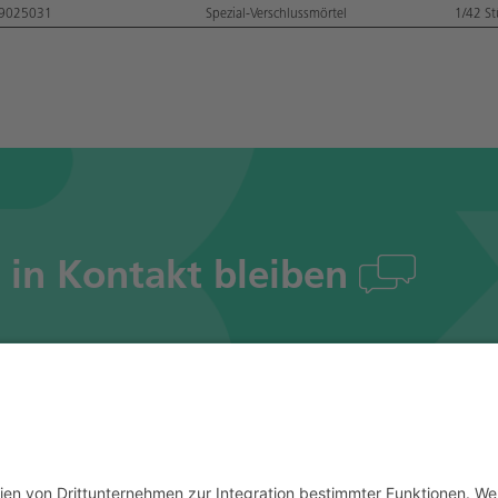
9025031
Spezial-Verschlussmörtel
1/42 St
s in Kontakt bleiben
# Social