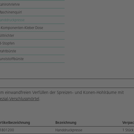
tahlrohrlehre
aschinenquirl
anddruckpresse
-Komponenten-Kleber Dose
ülltrichter
B-Stopfen
rahtbürste
unststoffbürste
m einwandfreien Verfüllen der Spreizen- und Konen-Hohlräume mit
ezial-Verschlussmörtel
.
rtikelbezeichnung
Bezeichnung
Verpa
1801200
Handdruckpresse
1 Stück