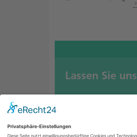
1
Lassen Sie un
BETOMAX systems GmbH & Co. KG
Postfach 10 01 52 │ D-41401 Neuss
Dyckhofstrasse 1 │ D-41460 Neuss
Tel:
+49 2131 2797-0