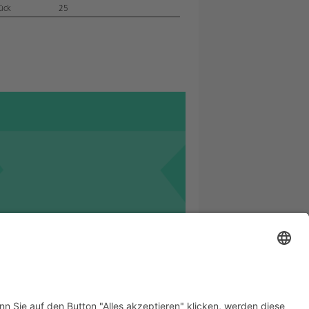
ück
25