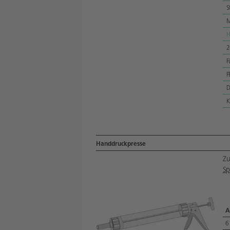
S
M
H
2
F
F
D
K
Handdruckpresse
Zu
Sp
A
6