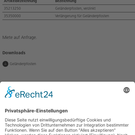
Artikelbezeichnung
Bezeichnung
35213250
Geländerpfosten, verzinkt
35350000
Verlängerung für Geländerpfosten
Miete auf Anfrage.
Downloads
Geländerpfosten
Lassen Sie uns in Kontakt
bleiben
BETOMAX systems GmbH & Co. KG