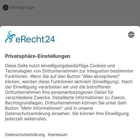
Montage-Supo
Lassen Sie uns in Kontakt
bleiben
BETOMAX systems GmbH & Co. KG
Postfach 10 01 52 │ D-41401 Neuss
Dyckhofstrasse 1 │ D-41460 Neuss
Tel:
+49 2131 2797-0
E-Mail:
info@betomax.de
# Social